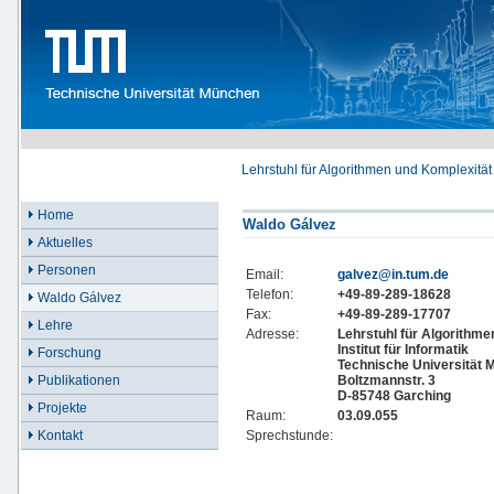
Lehrstuhl für Algorithmen und Komplexität
Home
Waldo Gálvez
Aktuelles
Personen
Email:
galvez@in.tum.de
Telefon:
+49-89-289-18628
Waldo Gálvez
Fax:
+49-89-289-17707
Lehre
Adresse:
Lehrstuhl für Algorithme
Institut für Informatik
Forschung
Technische Universität
Boltzmannstr. 3
Publikationen
D-85748 Garching
Projekte
Raum:
03.09.055
Sprechstunde:
Kontakt