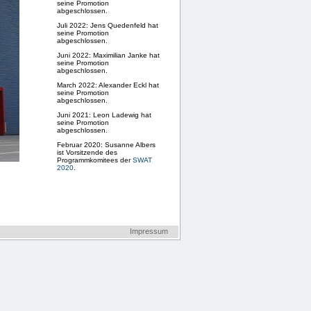
seine Promotion
abgeschlossen.
Juli 2022: Jens Quedenfeld hat
seine Promotion
abgeschlossen.
Juni 2022: Maximilian Janke hat
seine Promotion
abgeschlossen.
March 2022: Alexander Eckl hat
seine Promotion
abgeschlossen.
Juni 2021: Leon Ladewig hat
seine Promotion
abgeschlossen.
Februar 2020: Susanne Albers
ist Vorsitzende des
Programmkomitees der
SWAT
2020
.
Februar 2020: Susanne Albers
ist eingeladene Sprecherin auf
dem
ACM India Annual Event
.
ESA/ALGO 2019
wird von
Susanne Albers und ihrer
Gruppe organisiert.
Impressum
Juli 2019: Susanne Albers ist
Festrednerin der Tagung
SIROCCO 2019
, Italien.
Mai 2019: Susanne Albers ist
Festrednerin des Symposiums
50 Years Informatics
Dezember 2017: Susanne
Albers hält Festvortrag am
Tag