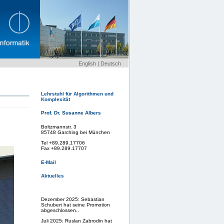
English
|
Deutsch
Lehrstuhl für Algorithmen und
Komplexität
Prof. Dr. Susanne Albers
Boltzmannstr. 3
85748 Garching bei München
Tel +89.289.17706
Fax +89.289.17707
E-Mail
Aktuelles
Dezember 2025: Sebastian
Schubert hat seine Promotion
abgeschlossen..
Juli 2025: Ruslan Zabrodin hat